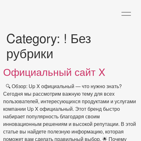
Category:
! Без
рубрики
Официальный сайт X
🔍 Обзор: Up X официальный — что нужно знать?
Сегодня мы рассмотрим важную тему для всех
пользователей, интересующихся продуктами и услугами
компании Up X официальный. Этот бренд быстро
набирает популярность благодаря своим
инновационным решениям и высокой репутации. В этой
статье вы найдете полезную информацию, которая
поможет вам сделать правильный выбор. 🌟 Почему