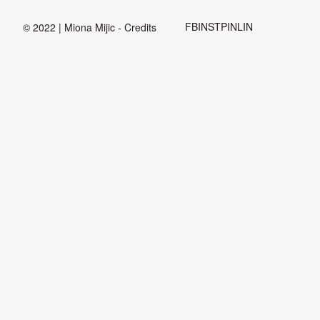
FB
INST
PIN
LIN
© 2022 | Miona Mijic - Credits